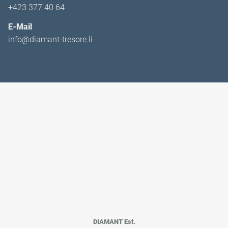
+423 377 40 64
E-Mail
info@diamant-tresore.li
DIAMANT Est.